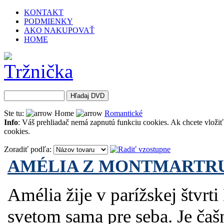
KONTAKT
PODMIENKY
AKO NAKUPOVAŤ
HOME
Ste tu:
Home
Romantické
Info
: Váš prehliadač nemá zapnutú funkciu cookies. Ak chcete vložiť 
cookies.
Zoradiť podľa:
AMÉLIA Z MONTMARTR
Amélia žije v parížskej štvrti
svetom sama pre seba. Je ča