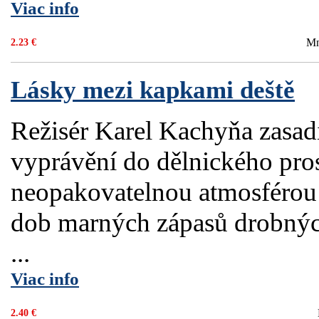
Viac info
Mn
2.23 €
Lásky mezi kapkami deště
Režisér Karel Kachyňa zasadi
vyprávění do dělnického pro
neopakovatelnou atmosférou 3
dob marných zápasů drobnýc
...
Viac info
2.40 €