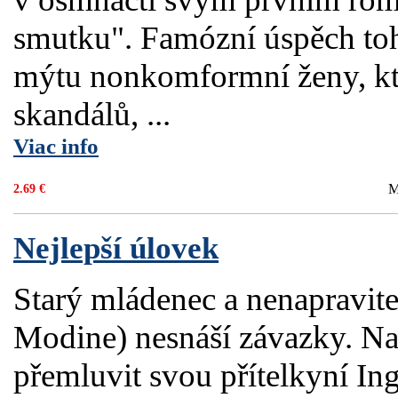
smutku". Famózní úspěch toh
mýtu nonkomformní ženy, kte
skandálů, ...
Viac info
M
2.69 €
Nejlepší úlovek
Starý mládenec a nenapravit
Modine) nesnáší závazky. Na
přemluvit svou přítelkyní In