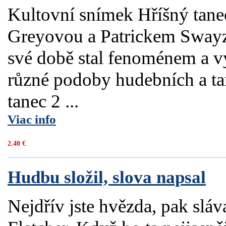
Kultovní snímek Hříšný tanec
Greyovou a Patrickem Swayze
své době stal fenoménem a vy
různé podoby hudebních a tan
tanec 2 ...
Viac info
2.40 €
Hudbu složil, slova napsal
Nejdřív jste hvězda, pak sláv