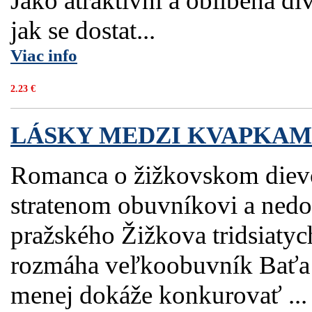
Jako atraktivní a oblíbená d
jak se dostat...
Viac info
2.23 €
LÁSKY MEDZI KVAPKAM
Romanca o žižkovskom dievča
stratenom obuvníkovi a nedoz
pražského Žižkova tridsiatyc
rozmáha veľkoobuvník Baťa 
menej dokáže konkurovať ...