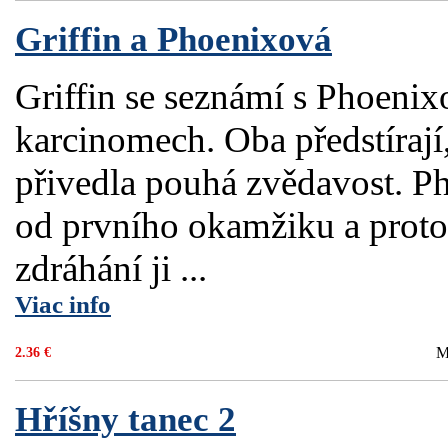
Griffin a Phoenixová
Griffin se seznámí s Phoeni
karcinomech. Oba předstírají
přivedla pouhá zvědavost. P
od prvního okamžiku a protož
zdráhání ji ...
Viac info
M
2.36 €
Hříšny tanec 2