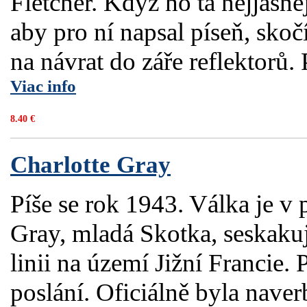
Fletcher. Když ho ta nejjasně
aby pro ní napsal píseň, skoč
na návrat do záře reflektorů. 
Viac info
8.40 €
Charlotte Gray
Píše se rok 1943. Válka je v
Gray, mladá Skotka, seskaku
linii na území Jižní Francie.
poslání. Oficiálně byla naver