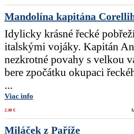
Mandolína kapitána Corelli
Idylicky krásné řecké pobřež
italskými vojáky. Kapitán An
nezkrotné povahy s velkou v
bere zpočátku okupaci řecké
...
Viac info
M
2.40 €
Miláček z Paříže