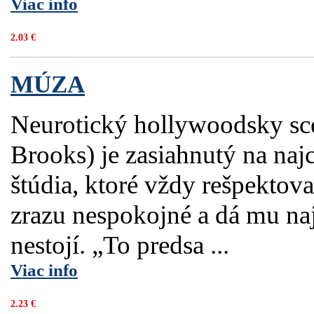
Viac info
2.03 €
MÚZA
Neurotický hollywoodsky sce
Brooks) je zasiahnutý na naj
štúdia, ktoré vždy rešpektova
zrazu nespokojné a dá mu naj
nestojí. „To predsa ...
Viac info
2.23 €