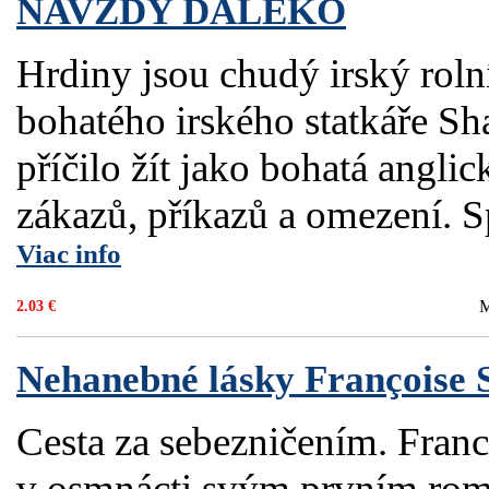
NAVŽDY ĎALEKO
Hrdiny jsou chudý irský roln
bohatého irského statkáře Sha
příčilo žít jako bohatá angl
zákazů, příkazů a omezení. S
Viac info
M
2.03 €
Nehanebné lásky Françoise 
Cesta za sebezničením. Franc
v osmnácti svým prvním ro