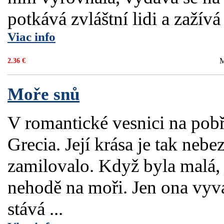
potkává zvláštní lidi a zažívá
Viac info
M
2.36 €
Moře snů
V romantické vesnici na pob
Grecia. Její krása je tak nebe
zamilovalo. Když byla malá, j
nehodě na moři. Jen ona vyvá
stává ...