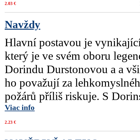
2.03 €
Navždy
Hlavní postavou je vynikající
který je ve svém oboru lege
Dorindu Durstonovou a a všic
ho považují za lehkomyslného
požárů příliš riskuje. S Dori
Viac info
2.23 €