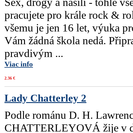
Sex, drogy a násilí - tohle vš
pracujete pro krále rock & 
všemu je jen 16 let, výuka p
Vám žádná škola nedá. Připra
pravdivým ...
Viac info
2.36 €
Lady Chatterley 2
Podle románu D. H. Lawre
CHATTERLEYOVÁ žije v dob