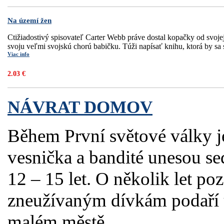
Na území žen
Ctižiadostivý spisovateľ Carter Webb práve dostal kopačky od svojej
svoju veľmi svojskú chorú babičku. Túži napísať knihu, ktorá by sa st
Viac info
2.03 €
NÁVRAT DOMOV
Během První světové války j
vesnička a bandité unesou s
12 – 15 let. O několik let po
zneužívaným dívkám podaří u
malém městě. ...