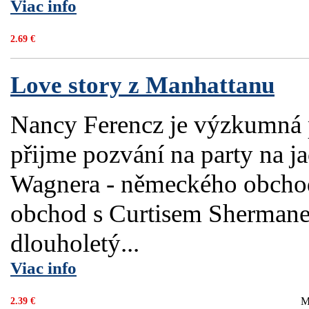
Viac info
2.69 €
Love story z Manhattanu
Nancy Ferencz je výzkumná 
přijme pozvání na party na j
Wagnera - německého obchodn
obchod s Curtisem Shermanen
dlouholetý...
Viac info
M
2.39 €