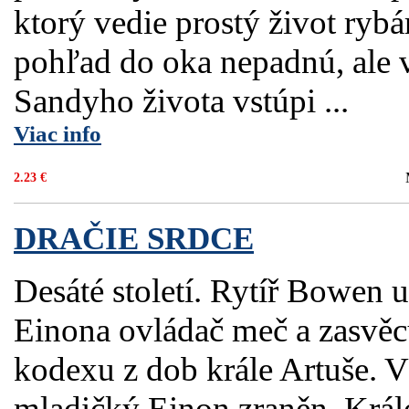
ktorý vedie prostý život rybár
pohľad do oka nepadnú, ale 
Sandyho života vstúpi ...
Viac info
2.23 €
DRAČIE SRDCE
Desáté století. Rytíř Bowen u
Einona ovládač meč a zasvěcu
kodexu z dob krále Artuše. V
mladičký Einon zraněn. Králo