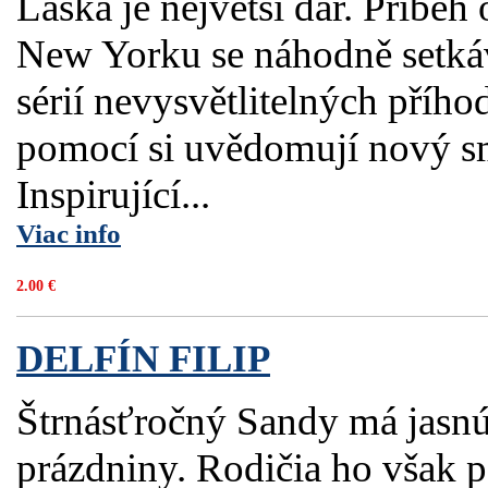
Láska je největší dar. Příběh 
New Yorku se náhodně setkává
sérií nevysvětlitelných příh
pomocí si uvědomují nový sm
Inspirující...
Viac info
2.00 €
DELFÍN FILIP
Štrnásťročný Sandy má jasnú 
prázdniny. Rodičia ho však 