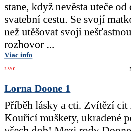
stane, když nevěsta uteče od o
svatební cestu. Se svojí matk
než utěšovat svoji nešťastno
rozhovor ...
Viac info
2.39 €
Lorna Doone 1
Příběh lásky a cti. Zvítězí c
Kouřící muškety, ukradené po
všech dob! Mezi rody Doone